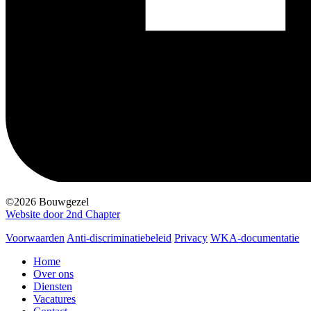
©2026 Bouwgezel
Website door 2nd Chapter
Voorwaarden
Anti-discriminatiebeleid
Privacy
WKA-documentatie
Home
Over ons
Diensten
Vacatures