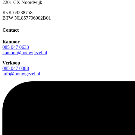
2201 CX Noordwijk
KvK 69238758
BTW NL857796902B01
Contact
Kantoor
085 047 0633
kantoor@bouwgezel.nl
Verkoop
085 047 0388
info@bouwgezel.nl