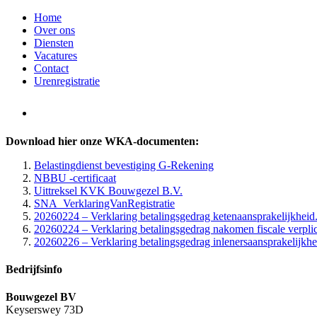
Home
Over ons
Diensten
Vacatures
Contact
Urenregistratie
Download hier onze WKA-documenten:
Belastingdienst bevestiging G-Rekening
NBBU -certificaat
Uittreksel KVK
Bouwgezel B.V.
SNA_VerklaringVanRegistratie
20260224 – Verklaring betalingsgedrag ketenaansprakelijkheid
20260224 – Verklaring betalingsgedrag nakomen fiscale verpli
20260226 – Verklaring betalingsgedrag inlenersaansprakelijkhe
Bedrijfsinfo
Bouwgezel BV
Keyserswey 73D